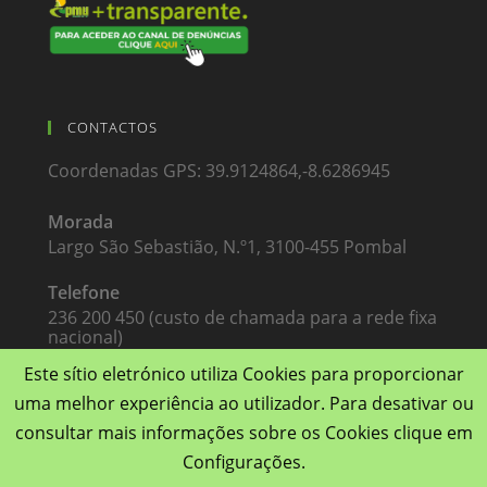
CONTACTOS
Coordenadas GPS: 39.9124864,-8.6286945
Morada
Largo São Sebastião, N.º1, 3100-455 Pombal
Telefone
236 200 450 (custo de chamada para a rede fixa
nacional)
Este sítio eletrónico utiliza Cookies para proporcionar
Email
uma melhor experiência ao utilizador. Para desativar ou
pmugest@pmugest.pt
consultar mais informações sobre os Cookies clique em
Configurações.