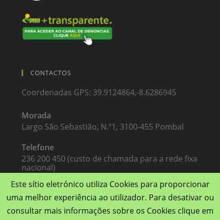
CONTACTOS
Coordenadas GPS: 39.9124864,-8.6286945
Morada
Largo São Sebastião, N.º1, 3100-455 Pombal
Telefone
236 200 450 (custo de chamada para a rede fixa
nacional)
Este sítio eletrónico utiliza Cookies para proporcionar
Email
uma melhor experiência ao utilizador. Para desativar ou
pmugest@pmugest.pt
consultar mais informações sobre os Cookies clique em