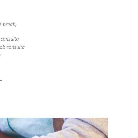
e break)
 consulta
ob consulta
a
_