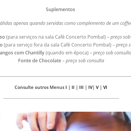
Suplementos
válidas apenas quando servidas como complemento de um coffe
so
(para serviços na sala Café Concerto Pombal) –
preço sob
so
(para serviço fora da sala Café Concerto Pombal) –
preço s
angos com Chantilly
(quando em época) –
preço sob consult
Fonte de Chocolate
–
preço sob consulta
________________________________________________________________
Consulte outros Menus
I
|
II
|
III
|
IV
|
V
|
VI
__________________________________________________________________