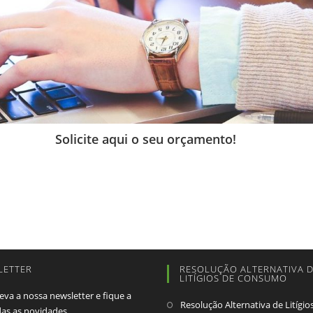
Solicite aqui o seu orçamento!
LETTER
RESOLUÇÃO ALTERNATIVA 
LITÍGIOS DE CONSUMO
eva a nossa newsletter e fique a
Resolução Alternativa de Litígio
das as novidades